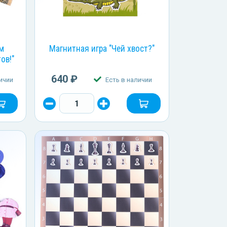
юм
Магнитная игра "Чей хвост?"
ов!"
640 ₽
ичии
Есть в наличии