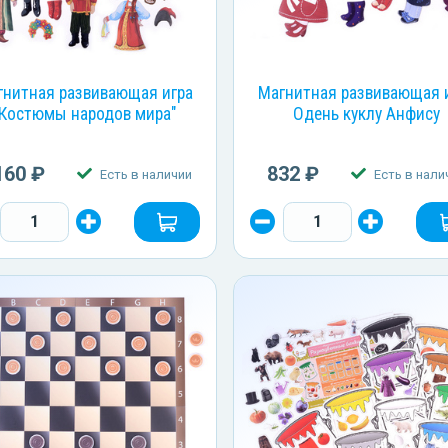
гнитная развивающая игра
Магнитная развивающая 
"Костюмы народов мира"
Одень куклу Анфису
160 ₽
832 ₽
Есть в наличии
Есть в нали