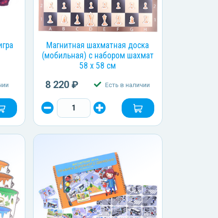
игра
Магнитная шахматная доска
(мобильная) с набором шахмат
58 х 58 см
8 220 ₽
чии
Есть в наличии