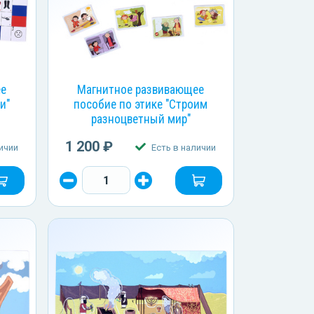
ее
Магнитное развивающее
и"
пособие по этике "Строим
разноцветный мир"
1 200 ₽
ичии
Есть в наличии