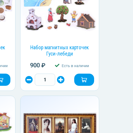
чек
Набор магнитных карточек
Гуси-лебеди
900 ₽
ичии
Есть в наличии