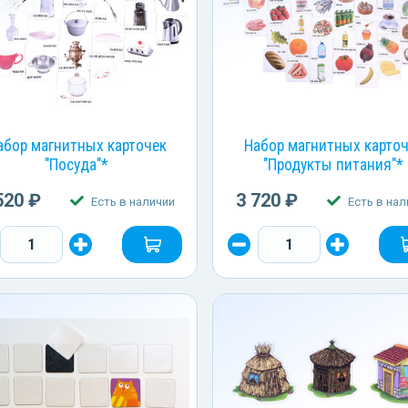
абор магнитных карточек
Набор магнитных карто
"Посуда"*
"Продукты питания"*
520 ₽
3 720 ₽
Есть в наличии
Есть в нал