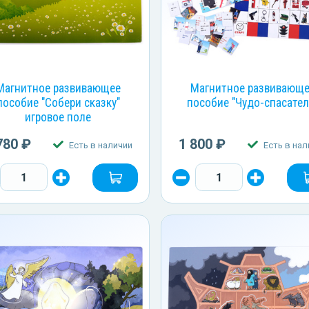
Магнитное развивающее
Магнитное развивающ
пособие "Собери сказку"
пособие "Чудо-спасател
игровое поле
780 ₽
1 800 ₽
Есть в наличии
Есть в нал