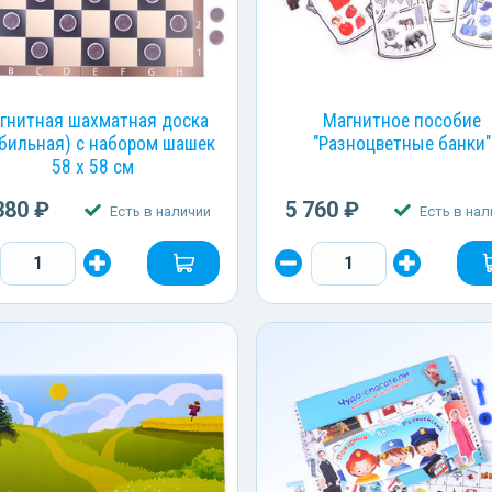
гнитная шахматная доска
Магнитное пособие
бильная) с набором шашек
"Разноцветные банки"
58 х 58 см
380 ₽
5 760 ₽
Есть в наличии
Есть в нал