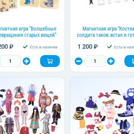
гнитная игра "Волшебные
Магнитная игра "Кост
евращения старых вещей"
солдата таков: встал и гот
200 ₽
1 200 ₽
Есть в наличии
Есть в нал