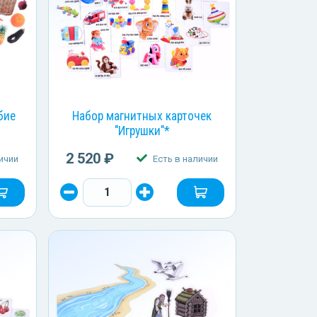
бие
Набор магнитных карточек
"Игрушки"*
2 520 ₽
ичии
Есть в наличии