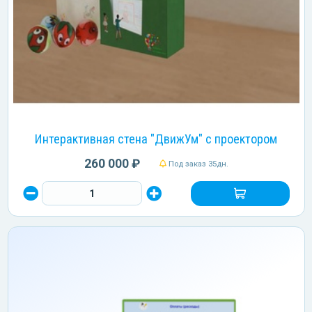
Интерактивная стена "ДвижУм" с проектором
260 000 ₽
Под заказ 35дн.