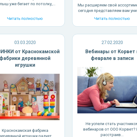
лыш уже бегает по потолку,...
Мы расширяем свой ассортиме
сегодня представляем вам уник
Читать полностью
Читать полностью
03.03.2020
27.02.2020
ИНКИ от Краснокамской
Вебинары от Корвет 
фабрики деревянной
феврале в записи
игрушки
Не успели стать участнико
вебинаров от ООО Корвет? 
Краснокамская фабрика
расстраив...
деревянной игрушки радует