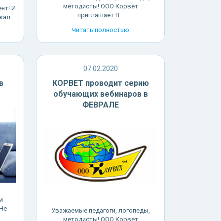
методисты! ООО Корвет
нт! И
приглашает В...
ал...
Читать полностью
07.02.2020
в
КОРВЕТ проводит серию
обучающих вебинаров в
ФЕВРАЛЕ
м
Не
Уважаемые педагоги, логопеды,
методисты! ООО Корвет