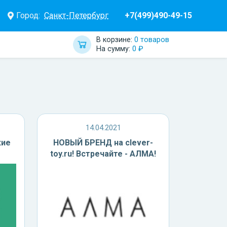
Город:
Санкт-Петербург
+7(499)490-49-15
В корзине:
0 товаров
На сумму:
0 ₽
14.04.2021
кие
НОВЫЙ БРЕНД на clever-
toy.ru! Встречайте - АЛМА!